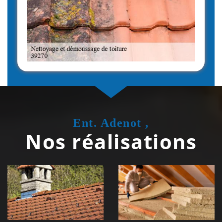
Ent. Adenot ,
Nos réalisations
Couvreur
Isolation de
zingueur 39
toiture 39
Jura
Jura