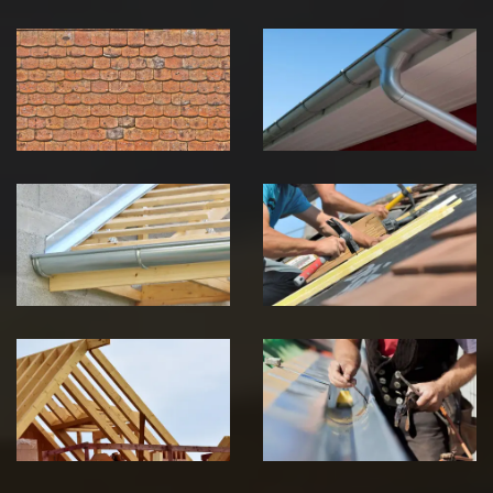
Nettoyage et
Nettoyage et
démoussage de
pose de
toiture 39
gouttière 39
Jura
Jura
Pose de
Réparation de
Chéneau 39
toiture 39
Jura
Jura
Traitement de
Travaux de
charpente 39
zinguerie 39
Jura
Jura