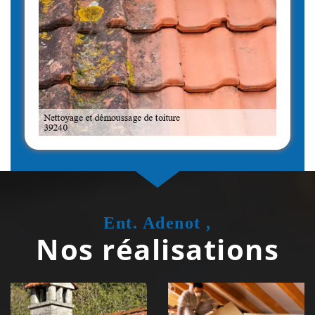
Ent. Adenot ,
Nos réalisations
Couvreur
Isolation de
zingueur 39
toiture 39