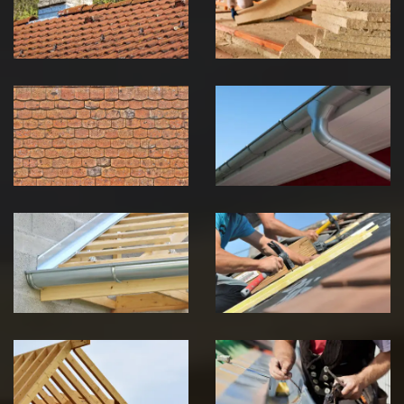
Jura
Jura
Nettoyage et
Nettoyage et
démoussage de
pose de
toiture 39
gouttière 39
Jura
Jura
Pose de
Réparation de
Chéneau 39
toiture 39
Jura
Jura
Traitement de
Travaux de
charpente 39
zinguerie 39
Jura
Jura