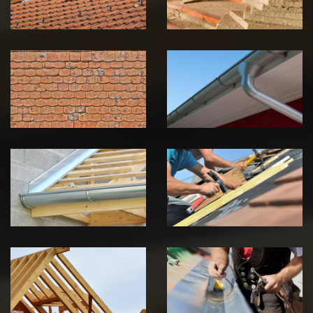
Nettoyage et
Nettoyage et
démoussage de
pose de
toiture 39
gouttière 39
Jura
Jura
Pose de
Réparation de
Chéneau 39
toiture 39
Jura
Jura
Traitement de
Travaux de
charpente 39
zinguerie 39
Jura
Jura