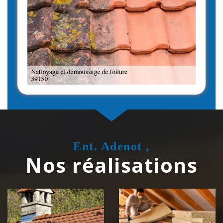
Ent. Adenot ,
Nos réalisations
Couvreur
Isolation de
zingueur 39
toiture 39
Jura
Jura