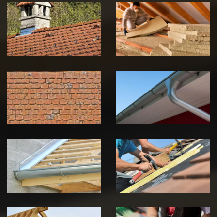
Couvreur
Isolation de
zingueur 39
toiture 39
Jura
Jura
Nettoyage et
Nettoyage et
démoussage de
pose de
toiture 39
gouttière 39
Jura
Jura
Pose de
Réparation de
Chéneau 39
toiture 39
Jura
Jura
Traitement de
Travaux de