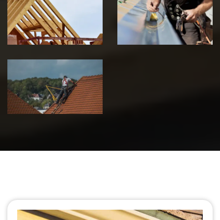
charpente 39
zinguerie 39
Jura
Jura
Urgence fuite
de toiture 39
Jura