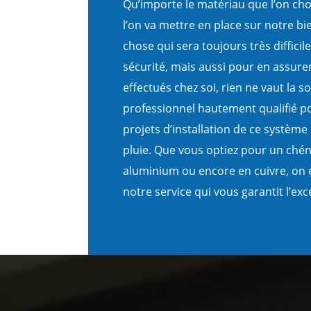
Qu’importe le matériau que l’on cho
l’on va mettre en place sur notre bi
chose qui sera toujours très difficil
sécurité, mais aussi pour en assurer
effectués chez soi, rien ne vaut la so
professionnel hautement qualifié po
projets d’installation de ce systèm
pluie. Que vous optiez pour un chén
aluminium ou encore en cuivre, on 
notre service qui vous garantit l’ex