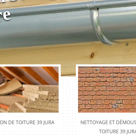
P
e
ION DE TOITURE 39 JURA
NETTOYAGE ET DÉMOUS
TOITURE 39 JUR