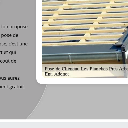
e
 l’on propose
e pose de
se, c’est une
rt et qui
 coût de
ous aurez
ent gratuit.