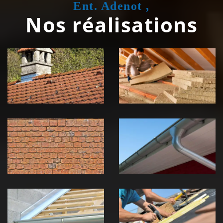
Ent. Adenot ,
Nos réalisations
Couvreur
Isolation de
zingueur 39
toiture 39
Jura
Jura
Nettoyage et
Nettoyage et
démoussage de
pose de
toiture 39
gouttière 39
Jura
Jura
Pose de
Réparation de
Chéneau 39
toiture 39
Jura
Jura