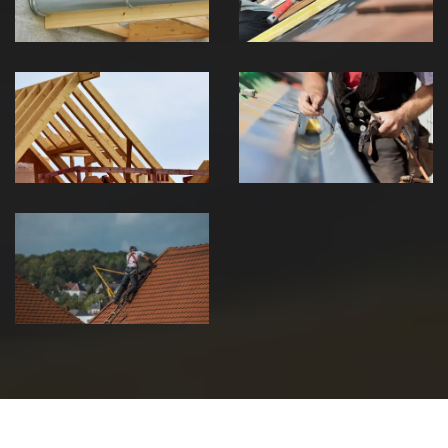
Traitement de
Travaux de
charpente 39
zinguerie 39
Jura
Jura
Urgence fuite
de toiture 39
Jura