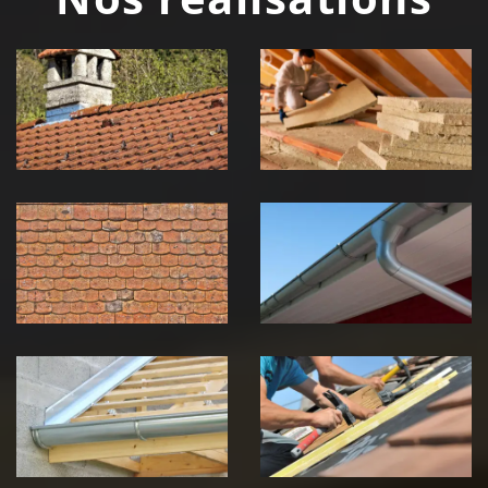
Couvreur
Isolation de
zingueur 39
toiture 39
Jura
Jura
Nettoyage et
Nettoyage et
démoussage de
pose de
toiture 39
gouttière 39
Jura
Jura
Pose de
Réparation de
Chéneau 39
toiture 39
Jura
Jura