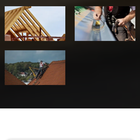
Traitement de
Travaux de
charpente 39
zinguerie 39
Jura
Jura
Urgence fuite
de toiture 39
Jura