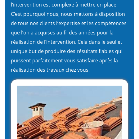
l’intervention est complexe à mettre en place.
C’est pourquoi nous, nous mettons à disposition
de tous nos clients l’expertise et les compétences
que l’on a acquises au fil des années pour la
réalisation de l’intervention. Cela dans le seul et
unique but de produire des résultats fiables qui
puissent parfaitement vous satisfaire après la
réalisation des travaux chez vous.