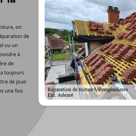
oiture, on
réparation de
el ou un
épondre à
ère de
ra toujours
tre de jouir
es une fois