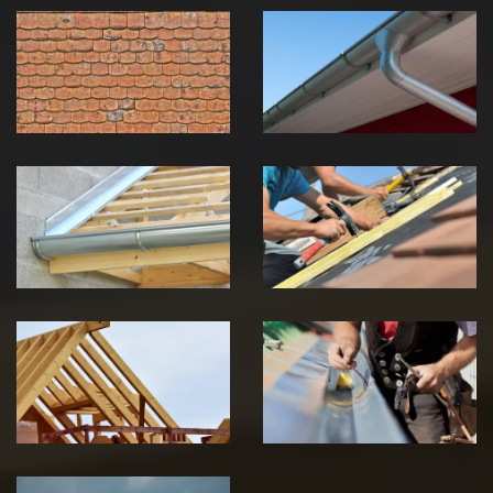
démoussage de
pose de
toiture 39
gouttière 39
Jura
Jura
Pose de
Réparation de
Chéneau 39
toiture 39
Jura
Jura
Traitement de
Travaux de
charpente 39
zinguerie 39
Jura
Jura
Urgence fuite