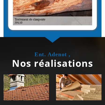
Ent. Adenot ,
Nos réalisations
Couvreur
Isolation de
zingueur 39
toiture 39
Jura
Jura
Nettoyage et
Nettoyage et