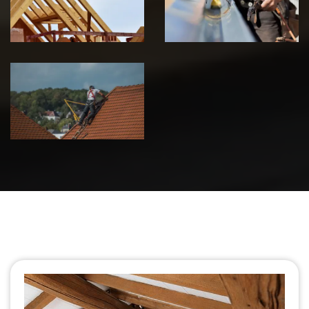
Jura
Jura
Urgence fuite
de toiture 39
Jura