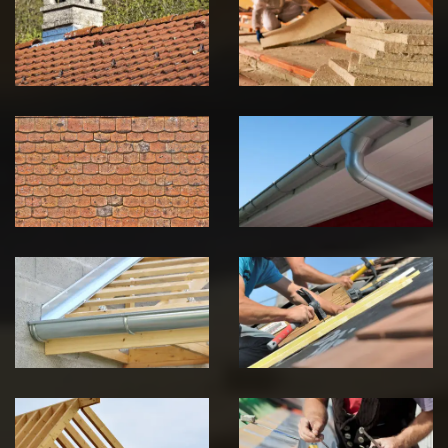
zingueur 39
toiture 39
Jura
Jura
Nettoyage et
Nettoyage et
démoussage de
pose de
toiture 39
gouttière 39
Jura
Jura
Pose de
Réparation de
Chéneau 39
toiture 39
Jura
Jura
Traitement de
Travaux de
charpente 39
zinguerie 39