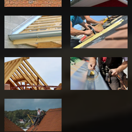
Pose de
Réparation de
Chéneau 39
toiture 39
Jura
Jura
Traitement de
Travaux de
charpente 39
zinguerie 39
Jura
Jura
Urgence fuite
de toiture 39
Jura