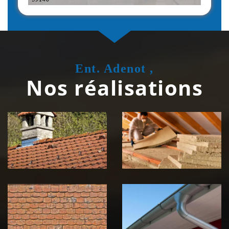
Ent. Adenot ,
Nos réalisations
Couvreur
Isolation de
zingueur 39
toiture 39
Jura
Jura
Nettoyage et
Nettoyage et
démoussage de
pose de
toiture 39
gouttière 39
Jura
Jura