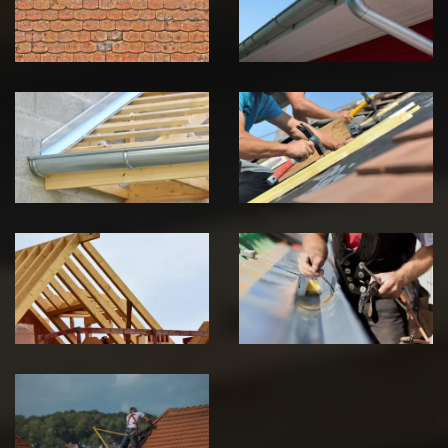
Jura
Jura
Pose de
Réparation de
Chéneau 39
toiture 39
Jura
Jura
Traitement de
Travaux de
charpente 39
zinguerie 39
Jura
Jura
Urgence fuite
de toiture 39
Jura