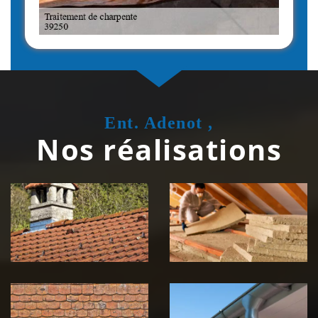
Ent. Adenot ,
Nos réalisations
Couvreur
Isolation de
zingueur 39
toiture 39
Jura
Jura
Nettoyage et
Nettoyage et
démoussage de
pose de
toiture 39
gouttière 39