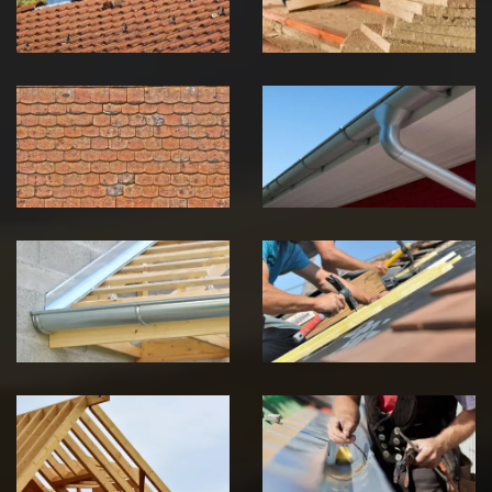
Jura
Jura
Nettoyage et
Nettoyage et
démoussage de
pose de
toiture 39
gouttière 39
Jura
Jura
Pose de
Réparation de
Chéneau 39
toiture 39
Jura
Jura
Traitement de
Travaux de
charpente 39
zinguerie 39
Jura
Jura