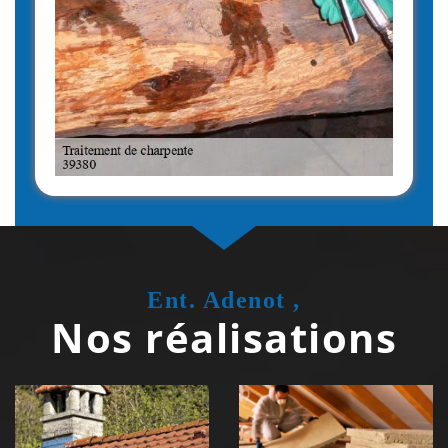
Ent. Adenot ,
Nos réalisations
Couvreur
Isolation de
zingueur 39
toiture 39