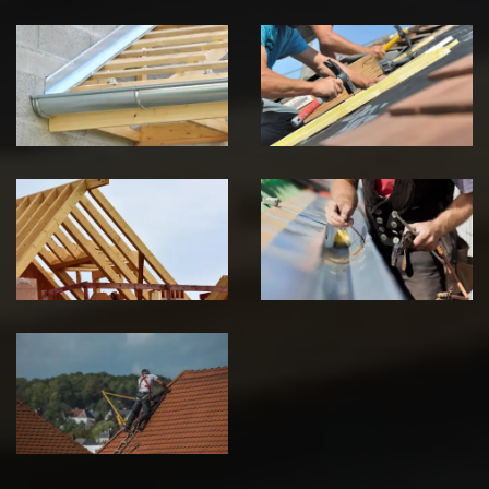
Pose de
Réparation de
Chéneau 39
toiture 39
Jura
Jura
Traitement de
Travaux de
charpente 39
zinguerie 39
Jura
Jura
Urgence fuite
de toiture 39
Jura