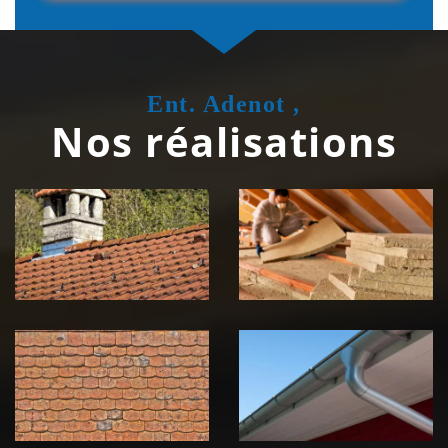
Ent. Adenot ,
Nos réalisations
Couvreur
Isolation de
zingueur 39
toiture 39
Jura
Jura
Nettoyage et
Nettoyage et
démoussage de
pose de
toiture 39
gouttière 39
Jura
Jura