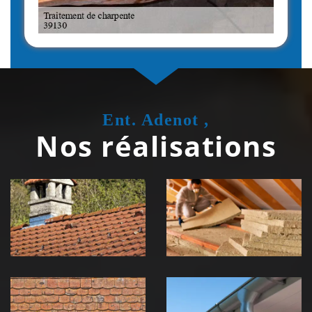
Ent. Adenot ,
Nos réalisations
Couvreur
Isolation de
zingueur 39
toiture 39
Jura
Jura
Nettoyage et
Nettoyage et
démoussage de
pose de
toiture 39
gouttière 39