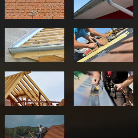
Jura
Jura
Pose de
Réparation de
Chéneau 39
toiture 39
Jura
Jura
Traitement de
Travaux de
charpente 39
zinguerie 39
Jura
Jura
Urgence fuite
de toiture 39
Jura