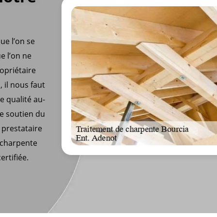
ue l’on se
ue l’on ne
ropriétaire
 il nous faut
e qualité au-
de soutien du
n prestataire
e charpente
ertifiée.