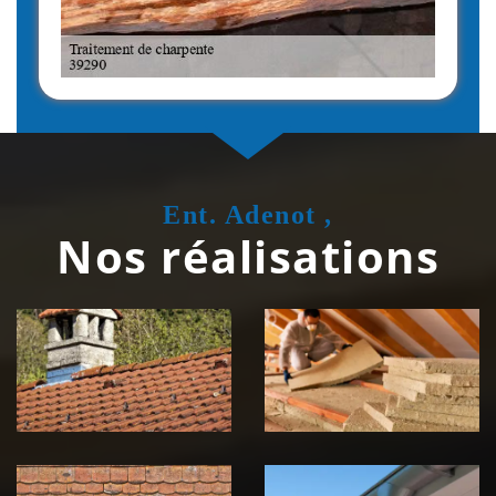
Ent. Adenot ,
Nos réalisations
Couvreur
Isolation de
zingueur 39
toiture 39
Jura
Jura
Nettoyage et
Nettoyage et
démoussage de
pose de