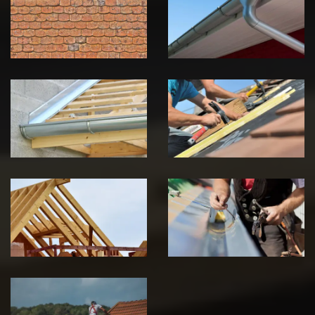
toiture 39
gouttière 39
Jura
Jura
Pose de
Réparation de
Chéneau 39
toiture 39
Jura
Jura
Traitement de
Travaux de
charpente 39
zinguerie 39
Jura
Jura
Urgence fuite
de toiture 39