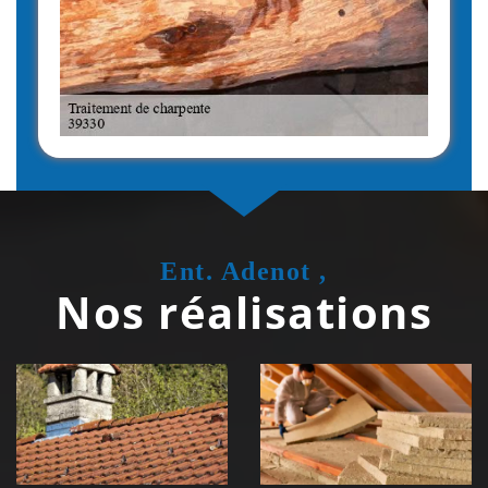
Ent. Adenot ,
Nos réalisations
Couvreur
Isolation de
zingueur 39
toiture 39
Jura
Jura