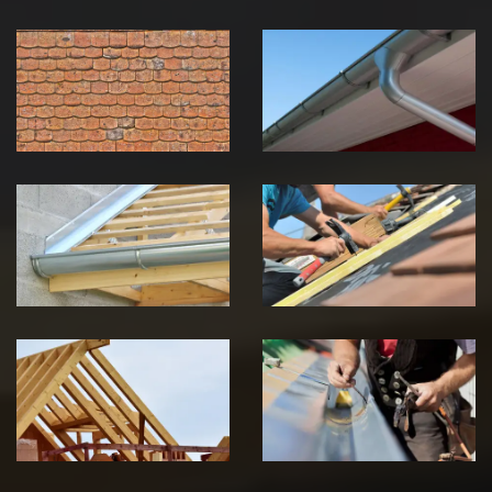
Nettoyage et
Nettoyage et
démoussage de
pose de
toiture 39
gouttière 39
Jura
Jura
Pose de
Réparation de
Chéneau 39
toiture 39
Jura
Jura
Traitement de
Travaux de
charpente 39
zinguerie 39
Jura
Jura