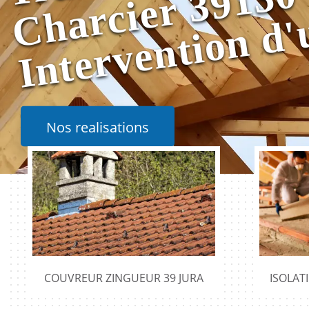
0
Nos realisations
COUVREUR ZINGUEUR 39 JURA
ISOLAT