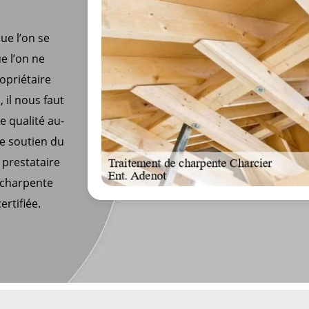
ue l’on se
ue l’on ne
ropriétaire
 il nous faut
e qualité au-
de soutien du
n prestataire
e charpente
ertifiée.