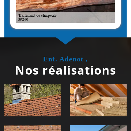
Ent. Adenot ,
Nos réalisations
Couvreur
Isolation de
zingueur 39
toiture 39
Jura
Jura
Nettoyage et
Nettoyage et
démoussage de
pose de