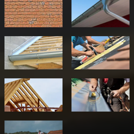
toiture 39
gouttière 39
Jura
Jura
Pose de
Réparation de
Chéneau 39
toiture 39
Jura
Jura
Traitement de
Travaux de
charpente 39
zinguerie 39
Jura
Jura
Urgence fuite
de toiture 39