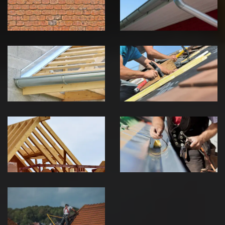
Jura
Jura
Pose de
Réparation de
Chéneau 39
toiture 39
Jura
Jura
Traitement de
Travaux de
charpente 39
zinguerie 39
Jura
Jura
Urgence fuite
de toiture 39
Jura