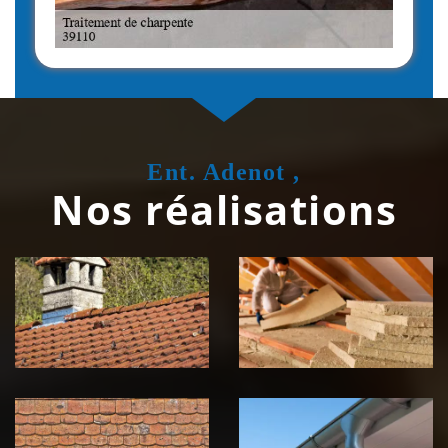
Ent. Adenot ,
Nos réalisations
Couvreur
Isolation de
zingueur 39
toiture 39
Jura
Jura
Nettoyage et
Nettoyage et
démoussage de
pose de
toiture 39
gouttière 39