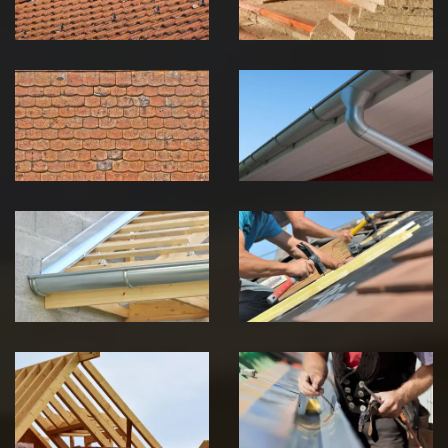
Nettoyage et
Nettoyage et
démoussage de
pose de
toiture 39
gouttière 39
Jura
Jura
Pose de
Réparation de
Chéneau 39
toiture 39
Jura
Jura
Traitement de
Travaux de
charpente 39
zinguerie 39
Jura
Jura