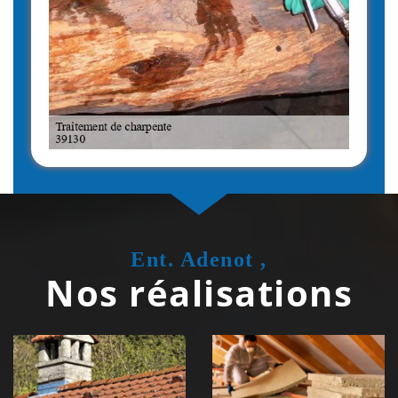
Ent. Adenot ,
Nos réalisations
Couvreur
Isolation de
zingueur 39
toiture 39
Jura
Jura