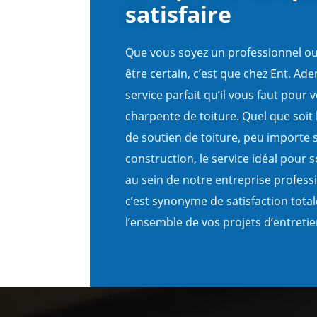
satisfaire
Que vous soyez un professionnel ou 
être certain, c’est que chez Ent. A
service parfait qu’il vous faut pour 
charpente de toiture. Quel que soit 
de soutien de toiture, peu importe 
construction, le service idéal pour
au sein de notre entreprise professi
c’est synonyme de satisfaction total
l’ensemble de vos projets d’entreti