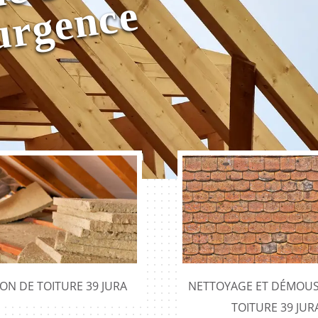
m
0
y
e
ION DE TOITURE 39 JURA
NETTOYAGE ET DÉMOUS
TOITURE 39 JUR