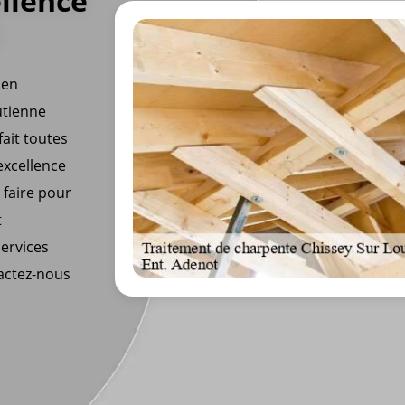
llence
é
ien
utienne
fait toutes
excellence
 faire pour
t
ervices
actez-nous