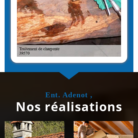
Ent. Adenot ,
Nos réalisations
Couvreur
Isolation de
zingueur 39
toiture 39