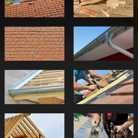
Jura
Jura
Nettoyage et
Nettoyage et
démoussage de
pose de
toiture 39
gouttière 39
Jura
Jura
Pose de
Réparation de
Chéneau 39
toiture 39
Jura
Jura
Traitement de
Travaux de
charpente 39
zinguerie 39
Jura
Jura