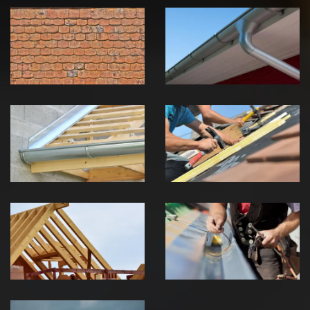
démoussage de
pose de
toiture 39
gouttière 39
Jura
Jura
Pose de
Réparation de
Chéneau 39
toiture 39
Jura
Jura
Traitement de
Travaux de
charpente 39
zinguerie 39
Jura
Jura
Urgence fuite