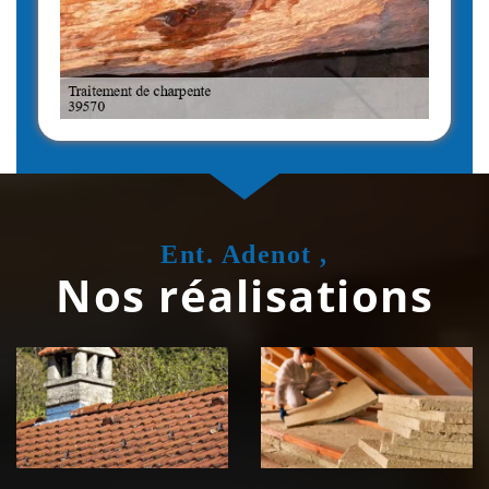
Ent. Adenot ,
Nos réalisations
Couvreur
Isolation de
zingueur 39
toiture 39
Jura
Jura
Nettoyage et
Nettoyage et