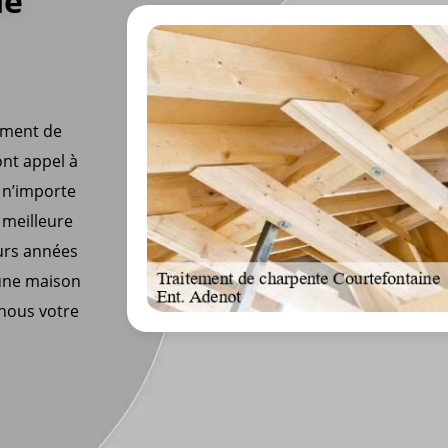
de
tement de
ont appel à
 n’importe
 meilleure
eurs années
 une maison
-nous votre