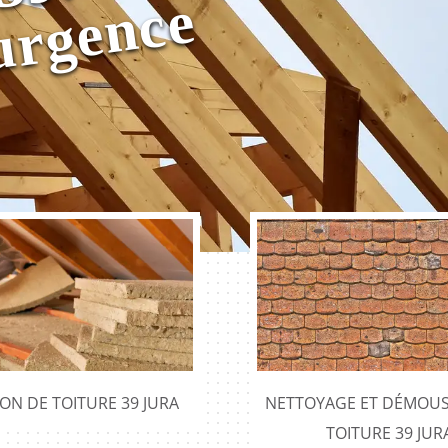
e
0
e
e
ION DE TOITURE 39 JURA
NETTOYAGE ET DÉMOUS
TOITURE 39 JUR