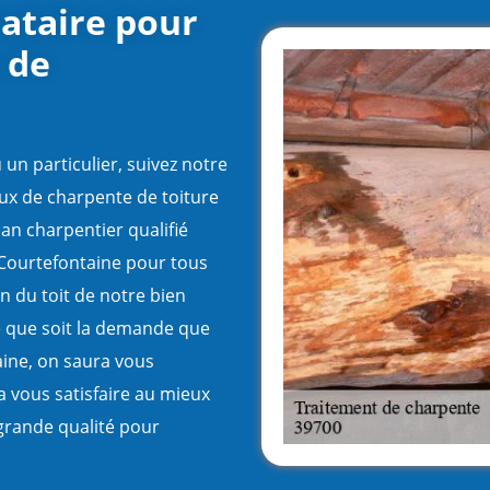
tataire pour
 de
un particulier, suivez notre
aux de charpente de toiture
san charpentier qualifié
à Courtefontaine pour tous
en du toit de notre bien
le que soit la demande que
aine, on saura vous
 vous satisfaire au mieux
grande qualité pour