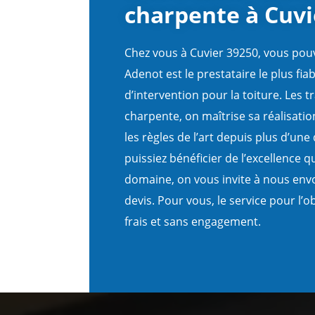
charpente à Cuvi
Chez vous à Cuvier 39250, vous pouv
Adenot est le prestataire le plus fia
d’intervention pour la toiture. Les 
charpente, on maîtrise sa réalisatio
les règles de l’art depuis plus d’un
puissiez bénéficier de l’excellence q
domaine, on vous invite à nous en
devis. Pour vous, le service pour l’
frais et sans engagement.