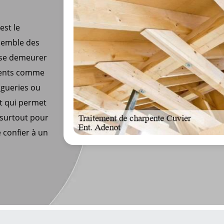
est le
nsemble des
sse demeurer
éments comme
ngueries ou
nt qui permet
, surtout pour
e confier à un