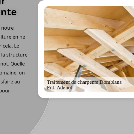
ur
ente
z notre
oiture en ne
 cela. Le
 la structure
enot. Quelle
domaine, on
sfaire au
 pour