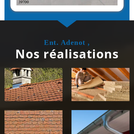
Ent. Adenot ,
Nos réalisations
Couvreur
Isolation de
zingueur 39
toiture 39
Jura
Jura
Nettoyage et
Nettoyage et
démoussage de
pose de
toiture 39
gouttière 39
Jura
Jura