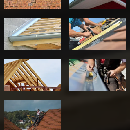
Pose de
Réparation de
Chéneau 39
toiture 39
Jura
Jura
Traitement de
Travaux de
charpente 39
zinguerie 39
Jura
Jura
Urgence fuite
de toiture 39
Jura