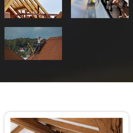
Jura
Jura
Urgence fuite
de toiture 39
Jura