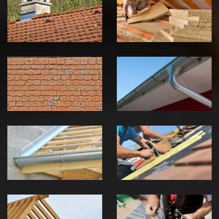
zingueur 39
toiture 39
Jura
Jura
Nettoyage et
Nettoyage et
démoussage de
pose de
toiture 39
gouttière 39
Jura
Jura
Pose de
Réparation de
Chéneau 39
toiture 39
Jura
Jura
Traitement de
Travaux de
charpente 39
zinguerie 39