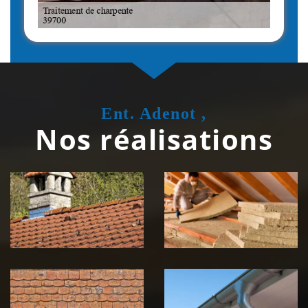
Ent. Adenot ,
Nos réalisations
Couvreur
Isolation de
zingueur 39
toiture 39
Jura
Jura
Nettoyage et
Nettoyage et
démoussage de
pose de
toiture 39
gouttière 39