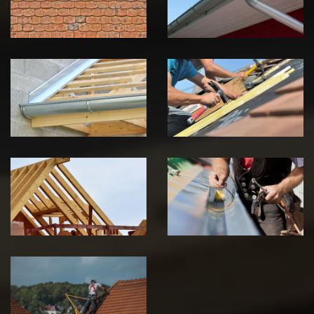
Jura
Jura
Pose de
Réparation de
Chéneau 39
toiture 39
Jura
Jura
Traitement de
Travaux de
charpente 39
zinguerie 39
Jura
Jura
Urgence fuite
de toiture 39
Jura