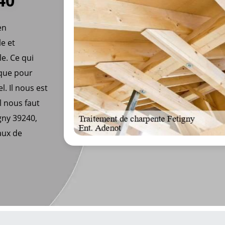
40
en
le et
e. Ce qui
 que pour
. Il nous est
l nous faut
igny 39240,
aux de