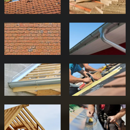
Jura
Jura
Nettoyage et
Nettoyage et
démoussage de
pose de
toiture 39
gouttière 39
Jura
Jura
Pose de
Réparation de
Chéneau 39
toiture 39
Jura
Jura
Traitement de
Travaux de
charpente 39
zinguerie 39
Jura
Jura