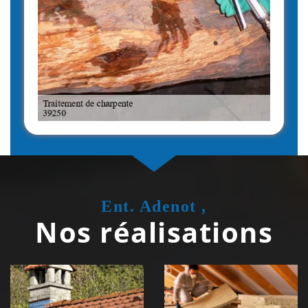
Ent. Adenot ,
Nos réalisations
Couvreur
Isolation de
zingueur 39
toiture 39