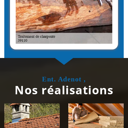
Ent. Adenot ,
Nos réalisations
Couvreur
Isolation de
zingueur 39
toiture 39
Jura
Jura