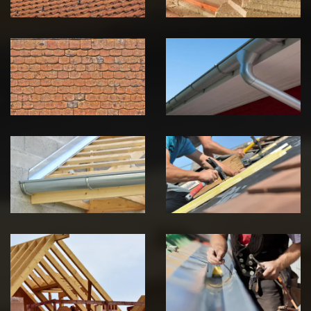
Nettoyage et
Nettoyage et
démoussage de
pose de
toiture 39
gouttière 39
Jura
Jura
Pose de
Réparation de
Chéneau 39
toiture 39
Jura
Jura
Traitement de
Travaux de
charpente 39
zinguerie 39
Jura
Jura