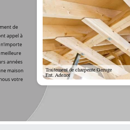
tement de
ont appel à
 n’importe
 meilleure
eurs années
 une maison
-nous votre