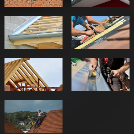
Pose de
Réparation de
Chéneau 39
toiture 39
Jura
Jura
Traitement de
Travaux de
charpente 39
zinguerie 39
Jura
Jura
Urgence fuite
de toiture 39
Jura