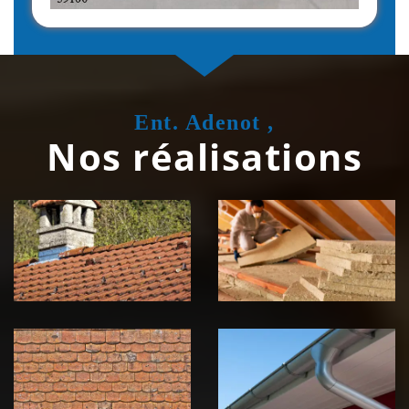
Ent. Adenot ,
Nos réalisations
Couvreur
Isolation de
zingueur 39
toiture 39
Jura
Jura
Nettoyage et
Nettoyage et
démoussage de
pose de
toiture 39
gouttière 39
Jura
Jura