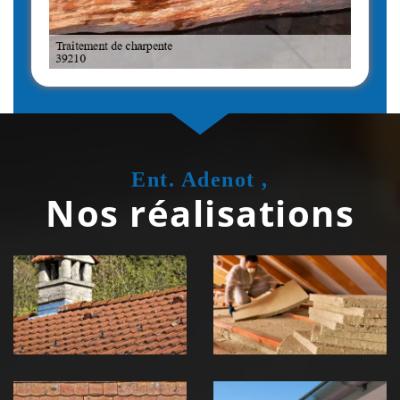
Ent. Adenot ,
Nos réalisations
Couvreur
Isolation de
zingueur 39
toiture 39
Jura
Jura
Nettoyage et
Nettoyage et
démoussage de
pose de