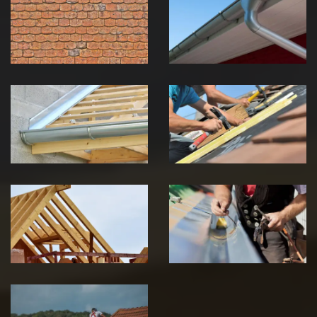
toiture 39
gouttière 39
Jura
Jura
Pose de
Réparation de
Chéneau 39
toiture 39
Jura
Jura
Traitement de
Travaux de
charpente 39
zinguerie 39
Jura
Jura
Urgence fuite
de toiture 39