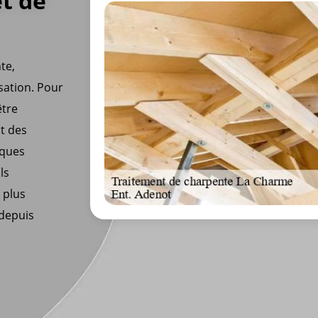
et de
te,
isation. Pour
être
ut des
niques
ls
 plus
 depuis