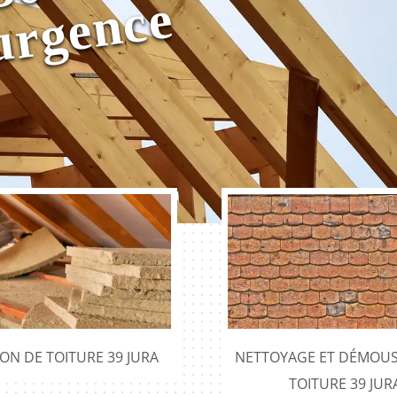
r
0
a
e
ION DE TOITURE 39 JURA
NETTOYAGE ET DÉMOUS
TOITURE 39 JUR