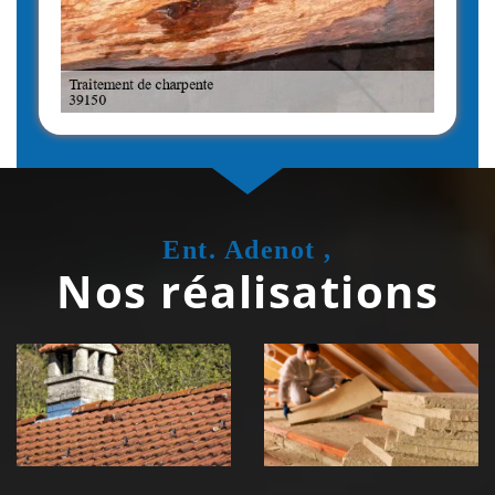
Ent. Adenot ,
Nos réalisations
Couvreur
Isolation de
zingueur 39
toiture 39
Jura
Jura
Nettoyage et
Nettoyage et