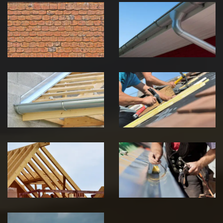
démoussage de
pose de
toiture 39
gouttière 39
Jura
Jura
Pose de
Réparation de
Chéneau 39
toiture 39
Jura
Jura
Traitement de
Travaux de
charpente 39
zinguerie 39
Jura
Jura
Urgence fuite