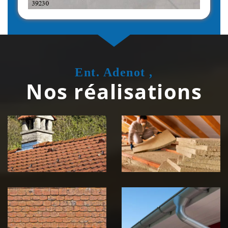
Ent. Adenot ,
Nos réalisations
Couvreur
Isolation de
zingueur 39
toiture 39
Jura
Jura
Nettoyage et
Nettoyage et
démoussage de
pose de
toiture 39
gouttière 39
Jura
Jura