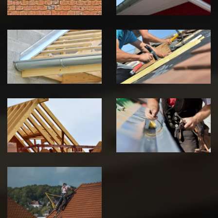
Pose de
Réparation de
Chéneau 39
toiture 39
Jura
Jura
Traitement de
Travaux de
charpente 39
zinguerie 39
Jura
Jura
Urgence fuite
de toiture 39
Jura