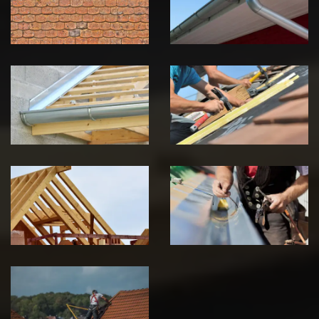
Jura
Jura
Pose de
Réparation de
Chéneau 39
toiture 39
Jura
Jura
Traitement de
Travaux de
charpente 39
zinguerie 39
Jura
Jura
Urgence fuite
de toiture 39
Jura