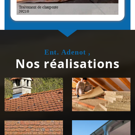
Ent. Adenot ,
Nos réalisations
Couvreur
Isolation de
zingueur 39
toiture 39
Jura
Jura
Nettoyage et
Nettoyage et
démoussage de
pose de
toiture 39
gouttière 39