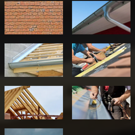
démoussage de
pose de
toiture 39
gouttière 39
Jura
Jura
Pose de
Réparation de
Chéneau 39
toiture 39
Jura
Jura
Traitement de
Travaux de
charpente 39
zinguerie 39
Jura
Jura
Urgence fuite