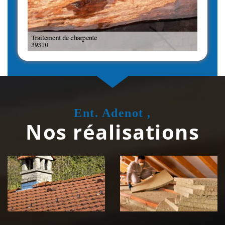
Ent. Adenot ,
Nos réalisations
Couvreur
Isolation de
zingueur 39
toiture 39
Jura
Jura
Nettoyage et
Nettoyage et