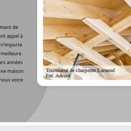
tement de
ont appel à
 n’importe
 meilleure
eurs années
 une maison
-nous votre