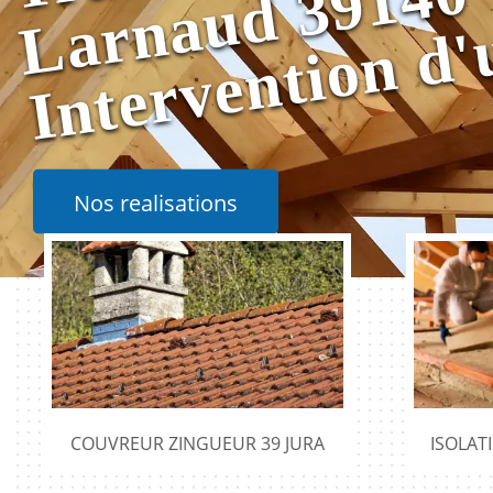
0
Nos realisations
COUVREUR ZINGUEUR 39 JURA
ISOLAT