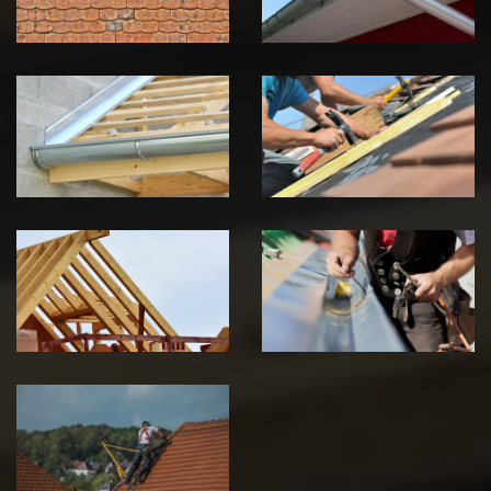
Pose de
Réparation de
Chéneau 39
toiture 39
Jura
Jura
Traitement de
Travaux de
charpente 39
zinguerie 39
Jura
Jura
Urgence fuite
de toiture 39
Jura