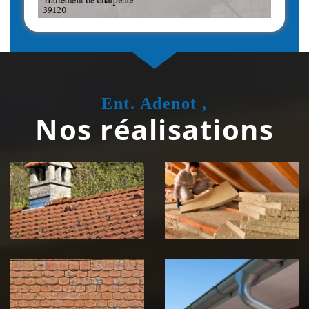
Ent. Adenot ,
Nos réalisations
Couvreur
Isolation de
zingueur 39
toiture 39
Jura
Jura
Nettoyage et
Nettoyage et
démoussage de
pose de
toiture 39
gouttière 39
Jura
Jura