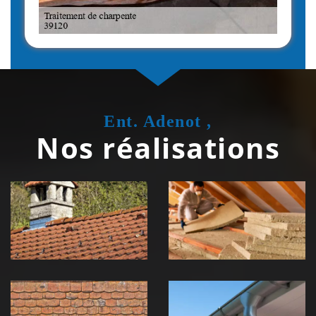
Ent. Adenot ,
Nos réalisations
Couvreur
Isolation de
zingueur 39
toiture 39
Jura
Jura
Nettoyage et
Nettoyage et
démoussage de
pose de
toiture 39
gouttière 39