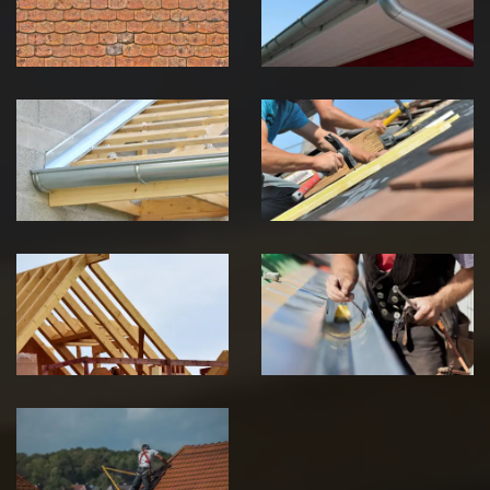
Jura
Jura
Pose de
Réparation de
Chéneau 39
toiture 39
Jura
Jura
Traitement de
Travaux de
charpente 39
zinguerie 39
Jura
Jura
Urgence fuite
de toiture 39
Jura