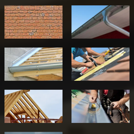
Nettoyage et
Nettoyage et
démoussage de
pose de
toiture 39
gouttière 39
Jura
Jura
Pose de
Réparation de
Chéneau 39
toiture 39
Jura
Jura
Traitement de
Travaux de
charpente 39
zinguerie 39
Jura
Jura