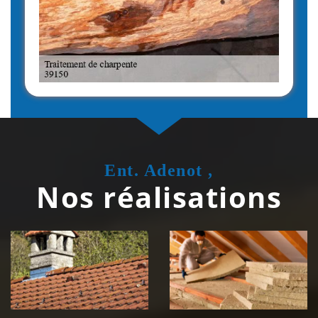
Ent. Adenot ,
Nos réalisations
Couvreur
Isolation de
zingueur 39
toiture 39
Jura
Jura