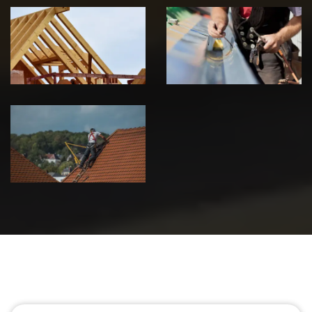
Traitement de
Travaux de
charpente 39
zinguerie 39
Jura
Jura
Urgence fuite
de toiture 39
Jura