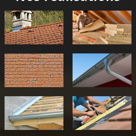
Couvreur
Isolation de
zingueur 39
toiture 39
Jura
Jura
Nettoyage et
Nettoyage et
démoussage de
pose de
toiture 39
gouttière 39
Jura
Jura
Pose de
Réparation de
Chéneau 39
toiture 39
Jura
Jura