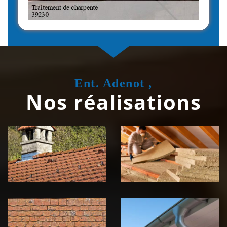
Ent. Adenot ,
Nos réalisations
Couvreur
Isolation de
zingueur 39
toiture 39
Jura
Jura
Nettoyage et
Nettoyage et
démoussage de
pose de
toiture 39
gouttière 39