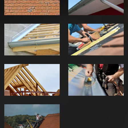
Jura
Jura
Pose de
Réparation de
Chéneau 39
toiture 39
Jura
Jura
Traitement de
Travaux de
charpente 39
zinguerie 39
Jura
Jura
Urgence fuite
de toiture 39
Jura