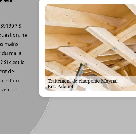
39190 ? Si
question, ne
les mains
r du mal à
 Si c’est le
ment de
n est un
ervention