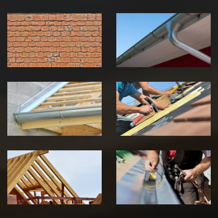
Nettoyage et
Nettoyage et
démoussage de
pose de
toiture 39
gouttière 39
Jura
Jura
Pose de
Réparation de
Chéneau 39
toiture 39
Jura
Jura
Traitement de
Travaux de
charpente 39
zinguerie 39
Jura
Jura