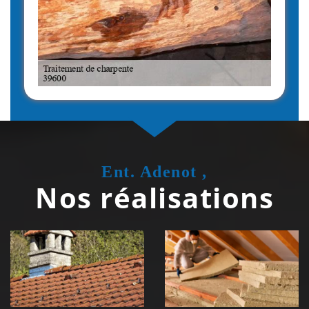
Ent. Adenot ,
Nos réalisations
Couvreur
Isolation de
zingueur 39
toiture 39
Jura
Jura